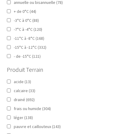
annuelle ou bisannuelle
(78)
+ de 0°C
(44)
-3°C à 0°C
(88)
-7°C à -4°C
(120)
-11°C à -8°C
(168)
-15°C à -12°C
(332)
- de -15°C
(121)
Produit Terrain
acide
(13)
calcaire
(33)
drainé
(692)
frais ou humide
(304)
léger
(138)
pauvre et caillouteux
(143)