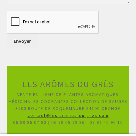
LES ARÔMES DU GRÈS
VENTE EN LIGNE DE PLANTES AROMATIQUES
MÉDICINALES ODORANTES COLLECTION DE SAUGES
3100 ROUTE DE ROQUEMAURE 84100 ORANGE
contact@les-aromes-du-gres.com
06 89 86 07 80 | 06 78 65 19 96 | 07 82 46 96 16