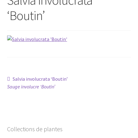
‘Boutin’
Conseils
L’emballage
Avis
Avis GOOGLE
Navigation
Article
Salvia involucrata ‘Boutin’
précédent :
Sauge involucre ‘Boutin’
de
l’article
Collections de plantes