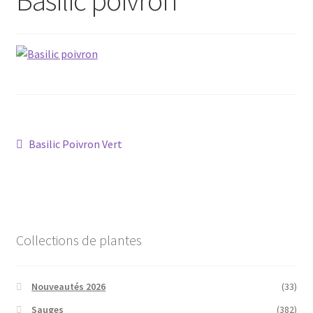
Conseils
L’emballage
Avis
Avis GOOGLE
Navigation
Article
Basilic Poivron Vert
précédent :
de
l’article
Collections de plantes
Nouveautés 2026
(33)
Sauges
(382)