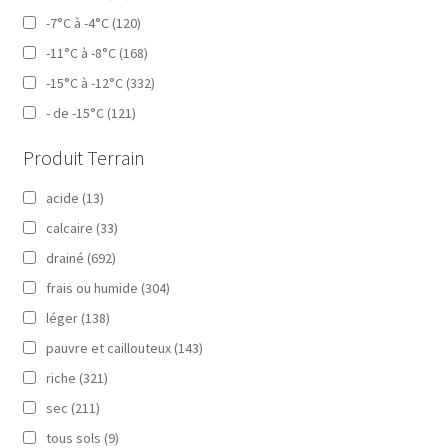
-7°C à -4°C
(120)
-11°C à -8°C
(168)
-15°C à -12°C
(332)
- de -15°C
(121)
Produit Terrain
acide
(13)
calcaire
(33)
drainé
(692)
frais ou humide
(304)
léger
(138)
pauvre et caillouteux
(143)
riche
(321)
sec
(211)
tous sols
(9)