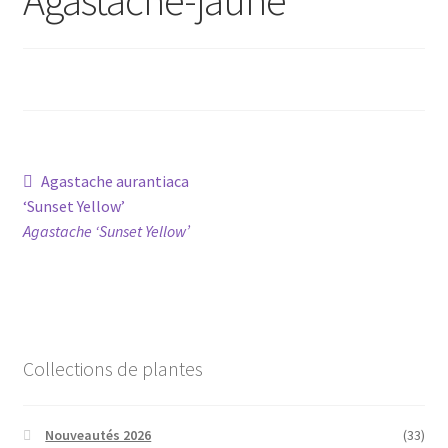
Conseils
L’emballage
Avis
Navigation
Article
Agastache aurantiaca
Avis GOOGLE
précédent :
‘Sunset Yellow’
de
Agastache ‘Sunset Yellow’
l’article
Collections de plantes
Nouveautés 2026
(33)