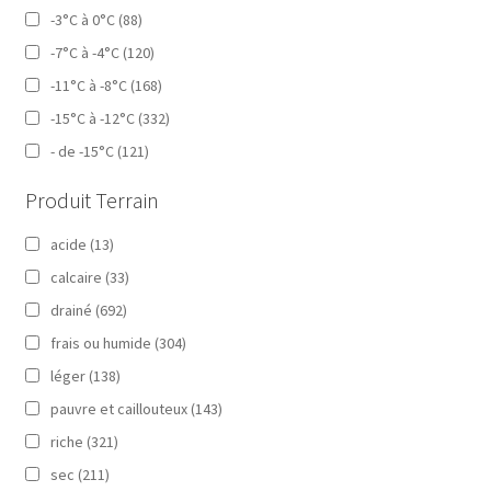
-3°C à 0°C
(88)
-7°C à -4°C
(120)
-11°C à -8°C
(168)
-15°C à -12°C
(332)
- de -15°C
(121)
Produit Terrain
acide
(13)
calcaire
(33)
drainé
(692)
frais ou humide
(304)
léger
(138)
pauvre et caillouteux
(143)
riche
(321)
sec
(211)