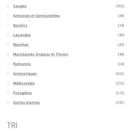
Sauges
(382)
Armoises et Germandrées
(38)
Basilics
(34)
Lavandes
(40)
Menthes
(43)
Marjolaines Origans et Thyms
(48)
Romarins
(16)
Aromatiques
(621)
Médicinales
(151)
Potagères
(123)
Autres plantes
(191)
TRI