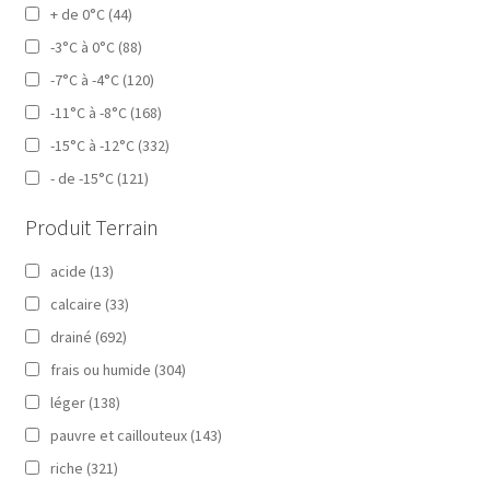
+ de 0°C
(44)
-3°C à 0°C
(88)
-7°C à -4°C
(120)
-11°C à -8°C
(168)
-15°C à -12°C
(332)
- de -15°C
(121)
Produit Terrain
acide
(13)
calcaire
(33)
drainé
(692)
frais ou humide
(304)
léger
(138)
pauvre et caillouteux
(143)
riche
(321)