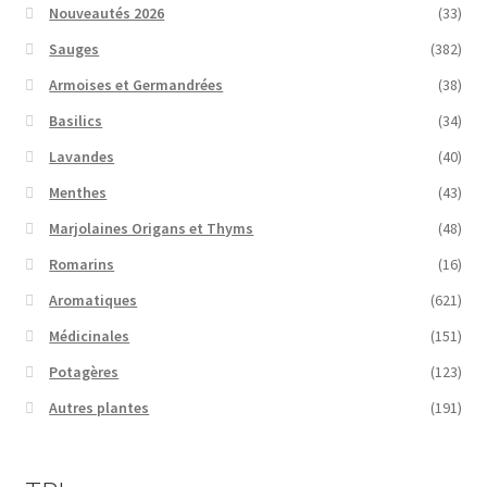
Nouveautés 2026
(33)
Sauges
(382)
Armoises et Germandrées
(38)
Basilics
(34)
Lavandes
(40)
Menthes
(43)
Marjolaines Origans et Thyms
(48)
Romarins
(16)
Aromatiques
(621)
Médicinales
(151)
Potagères
(123)
Autres plantes
(191)