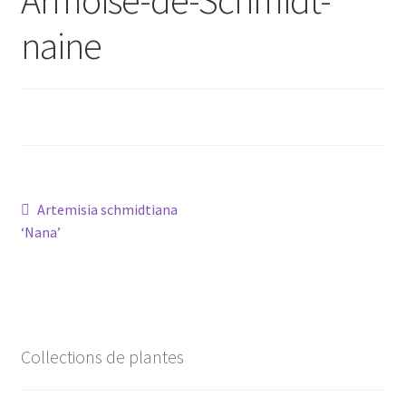
naine
Conseils
L’emballage
Avis
Avis GOOGLE
Navigation
Article
Artemisia schmidtiana
précédent :
‘Nana’
de
l’article
Collections de plantes