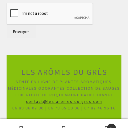
LES ARÔMES DU GRÈS
VENTE EN LIGNE DE PLANTES AROMATIQUES
MÉDICINALES ODORANTES COLLECTION DE SAUGES
3100 ROUTE DE ROQUEMAURE 84100 ORANGE
contact@les-aromes-du-gres.com
06 89 86 07 80 | 06 78 65 19 96 | 07 82 46 96 16