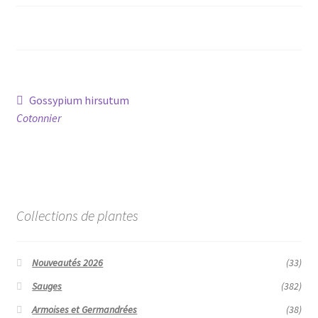
Conseils
L’emballage
Avis
Navigation
Article
Gossypium hirsutum
Avis GOOGLE
précédent :
Cotonnier
de
l’article
Collections de plantes
Nouveautés 2026
(33)
Sauges
(382)
Armoises et Germandrées
(38)