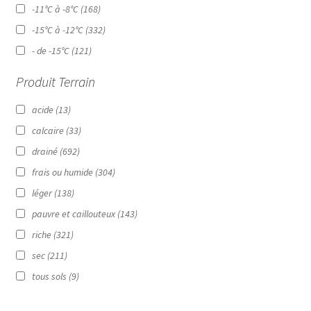
-11°C à -8°C
(168)
-15°C à -12°C
(332)
- de -15°C
(121)
Produit Terrain
acide
(13)
calcaire
(33)
drainé
(692)
frais ou humide
(304)
léger
(138)
pauvre et caillouteux
(143)
riche
(321)
sec
(211)
tous sols
(9)