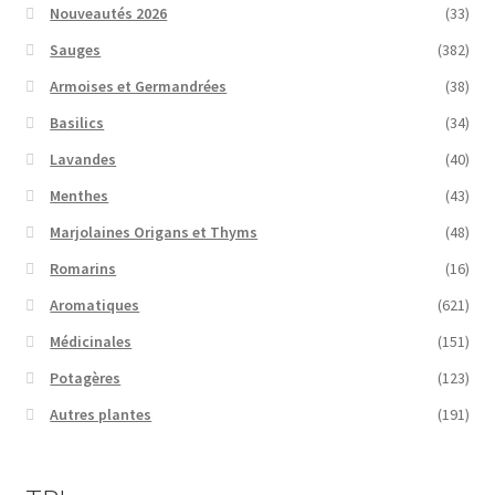
Nouveautés 2026
(33)
Sauges
(382)
Armoises et Germandrées
(38)
Basilics
(34)
Lavandes
(40)
Menthes
(43)
Marjolaines Origans et Thyms
(48)
Romarins
(16)
Aromatiques
(621)
Médicinales
(151)
Potagères
(123)
Autres plantes
(191)