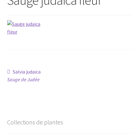
Conseils
L’emballage
Avis
Avis GOOGLE
Navigation
Article
Salvia judaïca
précédent :
Sauge de Judée
de
l’article
Collections de plantes