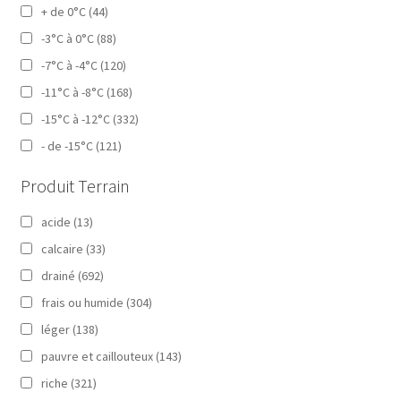
+ de 0°C
(44)
-3°C à 0°C
(88)
-7°C à -4°C
(120)
-11°C à -8°C
(168)
-15°C à -12°C
(332)
- de -15°C
(121)
Produit Terrain
acide
(13)
calcaire
(33)
drainé
(692)
frais ou humide
(304)
léger
(138)
pauvre et caillouteux
(143)
riche
(321)