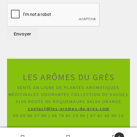
LES ARÔMES DU GRÈS
VENTE EN LIGNE DE PLANTES AROMATIQUES
MÉDICINALES ODORANTES COLLECTION DE SAUGES
3100 ROUTE DE ROQUEMAURE 84100 ORANGE
contact@les-aromes-du-gres.com
06 89 86 07 80 | 06 78 65 19 96 | 07 82 46 96 16