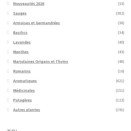
Nouveautés 2026
(33)
Sauges
(382)
Armoises et Germandrées
(38)
Basilics
(34)
Lavandes
(40)
Menthes
(43)
Marjolaines Origans et Thyms
(48)
Romarins
(16)
Aromatiques
(621)
Médicinales
(151)
Potagères
(123)
Autres plantes
(191)