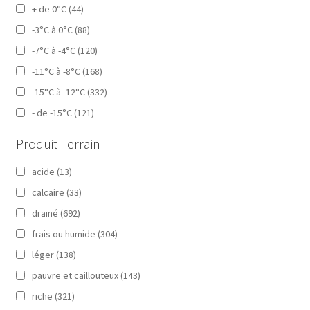
+ de 0°C
(44)
-3°C à 0°C
(88)
-7°C à -4°C
(120)
-11°C à -8°C
(168)
-15°C à -12°C
(332)
- de -15°C
(121)
Produit Terrain
acide
(13)
calcaire
(33)
drainé
(692)
frais ou humide
(304)
léger
(138)
pauvre et caillouteux
(143)
riche
(321)