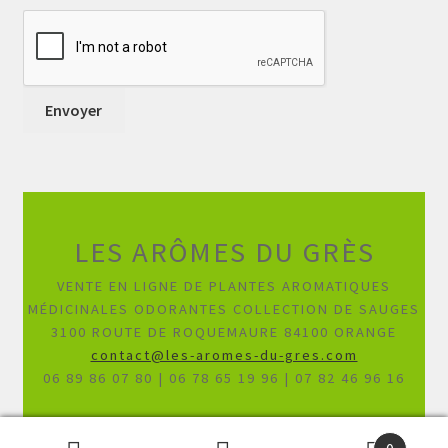
LES ARÔMES DU GRÈS
VENTE EN LIGNE DE PLANTES AROMATIQUES
MÉDICINALES ODORANTES COLLECTION DE SAUGES
3100 ROUTE DE ROQUEMAURE 84100 ORANGE
contact@les-aromes-du-gres.com
06 89 86 07 80 | 06 78 65 19 96 | 07 82 46 96 16