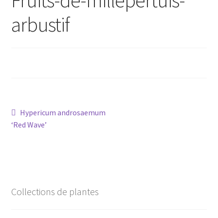
arbustif
Conseils
L’emballage
Avis
Avis GOOGLE
Navigation
Article
Hypericum androsaemum
précédent :
‘Red Wave’
de
l’article
Collections de plantes