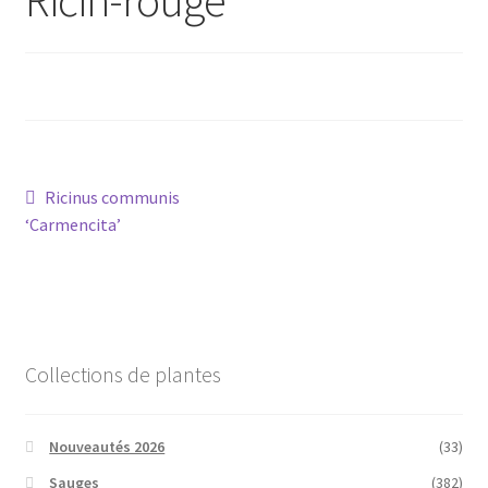
Conseils
L’emballage
Avis
Navigation
Article
Ricinus communis
Avis GOOGLE
précédent :
‘Carmencita’
de
l’article
Collections de plantes
Nouveautés 2026
(33)
Sauges
(382)