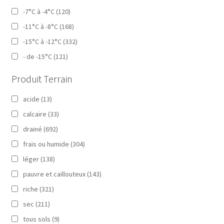
-7°C à -4°C
(120)
-11°C à -8°C
(168)
-15°C à -12°C
(332)
- de -15°C
(121)
Produit Terrain
acide
(13)
calcaire
(33)
drainé
(692)
frais ou humide
(304)
léger
(138)
pauvre et caillouteux
(143)
riche
(321)
sec
(211)
tous sols
(9)