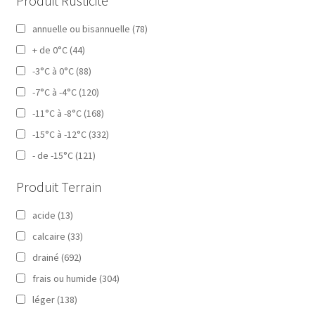
Produit Rusticité
annuelle ou bisannuelle
(78)
+ de 0°C
(44)
-3°C à 0°C
(88)
-7°C à -4°C
(120)
-11°C à -8°C
(168)
-15°C à -12°C
(332)
- de -15°C
(121)
Produit Terrain
acide
(13)
calcaire
(33)
drainé
(692)
frais ou humide
(304)
léger
(138)