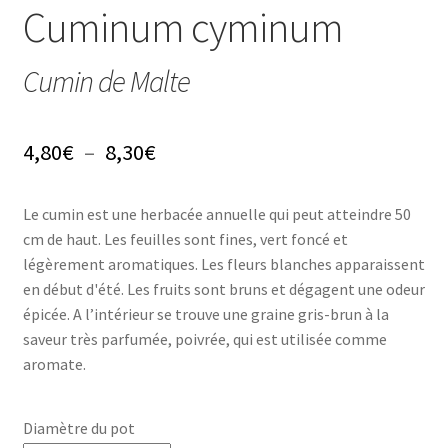
Conseils
Cuminum cyminum
L’emballage
Cumin de Malte
Avis
Plage
4,80
€
–
8,30
€
Avis GOOGLE
de
Le cumin est une herbacée annuelle qui peut atteindre 50
prix :
cm de haut. Les feuilles sont fines, vert foncé et
4,80€
légèrement aromatiques. Les fleurs blanches apparaissent
en début d'été. Les fruits sont bruns et dégagent une odeur
à
épicée. A l’intérieur se trouve une graine gris-brun à la
8,30€
saveur très parfumée, poivrée, qui est utilisée comme
aromate.
Diamètre du pot