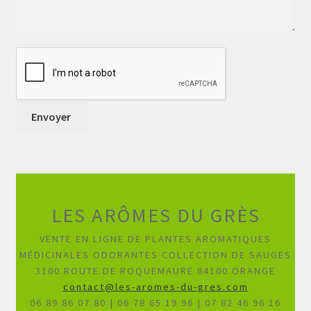
LES ARÔMES DU GRÈS
VENTE EN LIGNE DE PLANTES AROMATIQUES
MÉDICINALES ODORANTES COLLECTION DE SAUGES
3100 ROUTE DE ROQUEMAURE 84100 ORANGE
contact@les-aromes-du-gres.com
06 89 86 07 80 | 06 78 65 19 96 | 07 82 46 96 16