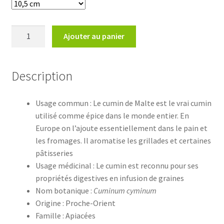
quantité
Ajouter au panier
de
Cuminum
cyminumCumin
Description
de
Malte
Usage commun : Le cumin de Malte est le vrai cumin
utilisé comme épice dans le monde entier. En
Europe on l’ajoute essentiellement dans le pain et
les fromages. Il aromatise les grillades et certaines
pâtisseries
Usage médicinal : Le cumin est reconnu pour ses
propriétés digestives en infusion de graines
Nom botanique :
Cuminum cyminum
Origine : Proche-Orient
Famille : Apiacées