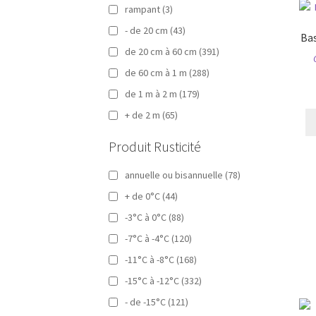
rampant
(3)
- de 20 cm
(43)
Bas
de 20 cm à 60 cm
(391)
de 60 cm à 1 m
(288)
de 1 m à 2 m
(179)
+ de 2 m
(65)
Produit Rusticité
annuelle ou bisannuelle
(78)
+ de 0°C
(44)
-3°C à 0°C
(88)
-7°C à -4°C
(120)
-11°C à -8°C
(168)
-15°C à -12°C
(332)
- de -15°C
(121)