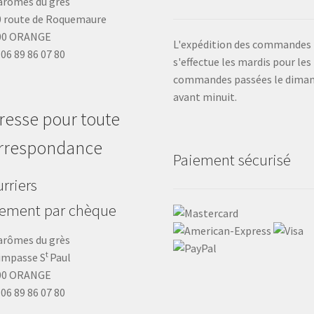
arômes du grès
 route de Roquemaure
00 ORANGE
L'expédition des commandes
: 06 89 86 07 80
s'effectue les mardis pour les
commandes passées le dima
avant minuit.
resse pour toute
rrespondance
Paiement sécurisé
rriers
iement par chèque
arômes du grès
t
impasse S
Paul
00 ORANGE
: 06 89 86 07 80