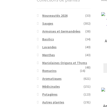
Nouveautés 2026
(33)
Sauges
(382)
Armoises et Germandrées
(38)
Basilics
(34)
A
Lavandes
(40)
Menthes
(43)
Marjolaines Origans et Thyms
(48)
Romarins
(16)
Aromatiques
(621)
Médicinales
(151)
Potagères
(123)
Autres plantes
(191)
Ag