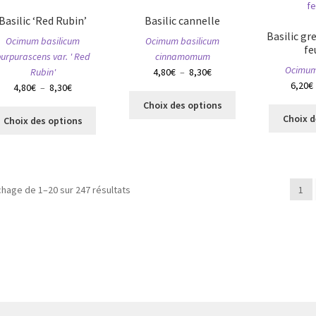
du
options
produit
Basilic ‘Red Rubin’
Basilic cannelle
peuvent
Basilic gr
Ocimum basilicum
Ocimum basilicum
être
fe
urpurascens var. ' Red
cinnamomum
choisies
Ocimum
Plage
Rubin'
4,80
€
–
8,30
€
sur
6,20
€
Plage
de
4,80
€
–
8,30
€
la
Ce
de
prix :
page
Choix des options
Ce
produit
prix :
4,80€
Choix d
du
Choix des options
produit
a
4,80€
à
produit
a
plusieurs
à
8,30€
plusieurs
variations.
8,30€
variations.
Les
ichage de 1–20 sur 247 résultats
1
Les
options
options
peuvent
peuvent
être
être
choisies
choisies
sur
sur
la
la
page
page
du
du
produit