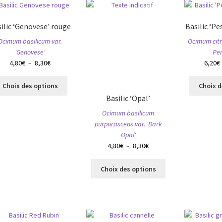
options
options
peuvent
peuvent
ilic ‘Genovese’ rouge
Basilic ‘P
être
être
choisies
choisies
Ocimum basilicum var.
Ocimum citr
sur
sur
'Genovese'
Per
la
la
Plage
4,80
€
–
8,30
€
6,20
€
page
page
de
Ce
du
du
prix :
Choix des options
Choix d
produit
produit
produit
4,80€
Basilic ‘Opal’
a
à
Ocimum basilicum
plusieurs
8,30€
purpurascens var. 'Dark
variations.
Opal'
Les
Plage
4,80
€
–
8,30
€
options
de
peuvent
Ce
prix :
être
Choix des options
produit
4,80€
choisies
a
à
sur
plusieurs
8,30€
la
variations.
page
Les