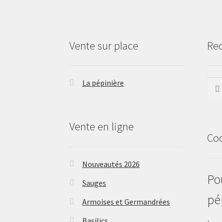
Vente sur place
Re
La pépinière
Rech
Vente en ligne
Co
Nouveautés 2026
Pou
Sauges
pé
Armoises et Germandrées
Basilics