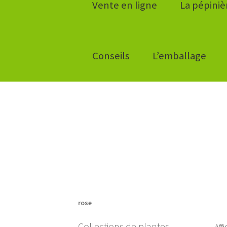
Vente en ligne
La pépiniè
Conseils
L’emballage
rose
Collections de plantes
Aff