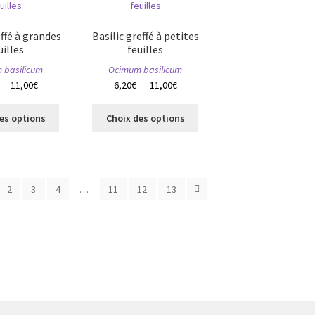
du
du
produit
produit
effé à grandes
Basilic greffé à petites
uilles
feuilles
 basilicum
Ocimum basilicum
Plage
Plage
–
11,00
€
6,20
€
–
11,00
€
de
de
Ce
Ce
prix :
prix :
es options
Choix des options
produit
produit
6,20€
6,20€
a
a
à
à
plusieurs
plusieurs
11,00€
11,00€
variations.
variations.
Les
Les
2
3
4
…
11
12
13
options
options
peuvent
peuvent
être
être
choisies
choisies
sur
sur
la
la
page
page
du
du