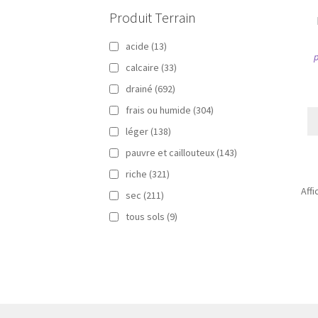
Produit Terrain
acide
(13)
p
calcaire
(33)
drainé
(692)
frais ou humide
(304)
léger
(138)
pauvre et caillouteux
(143)
riche
(321)
Aff
sec
(211)
tous sols
(9)