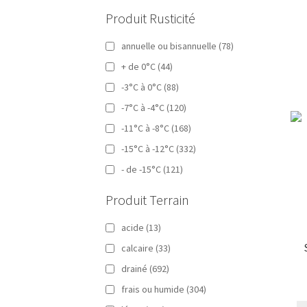
Produit Rusticité
annuelle ou bisannuelle
(78)
+ de 0°C
(44)
-3°C à 0°C
(88)
-7°C à -4°C
(120)
-11°C à -8°C
(168)
-15°C à -12°C
(332)
- de -15°C
(121)
Produit Terrain
acide
(13)
calcaire
(33)
drainé
(692)
frais ou humide
(304)