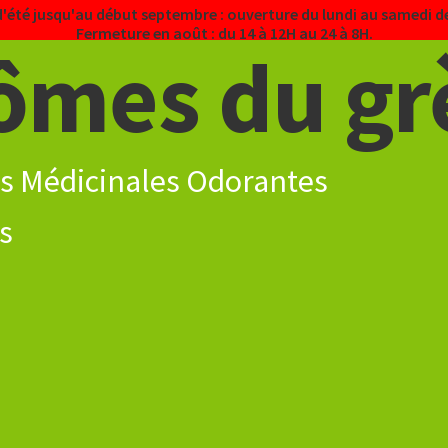
d'été jusqu'au début septembre : ouverture du lundi au samedi de
Fermeture en août : du 14 à 12H au 24 à 8H.
ômes du gr
s Médicinales Odorantes