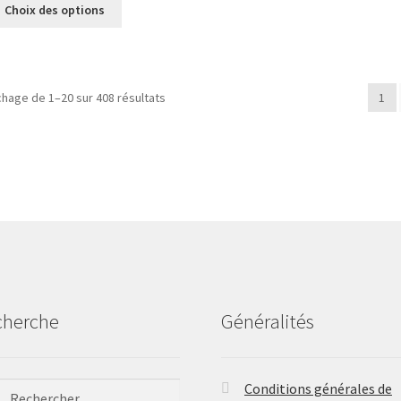
Ce
prix :
peuvent
Choix des options
produit
6,20€
être
a
à
choisies
plusieurs
11,00€
sur
variations.
la
ichage de 1–20 sur 408 résultats
1
Les
page
options
du
peuvent
produit
être
choisies
sur
la
page
du
produit
cherche
Généralités
ercher :
Conditions générales de