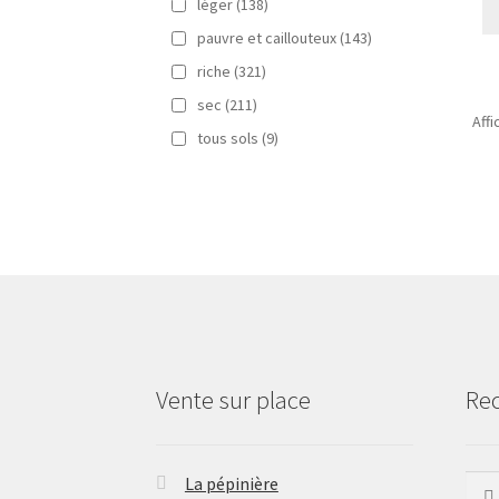
léger
(138)
pauvre et caillouteux
(143)
riche
(321)
sec
(211)
Aff
tous sols
(9)
Vente sur place
Re
La pépinière
Rech