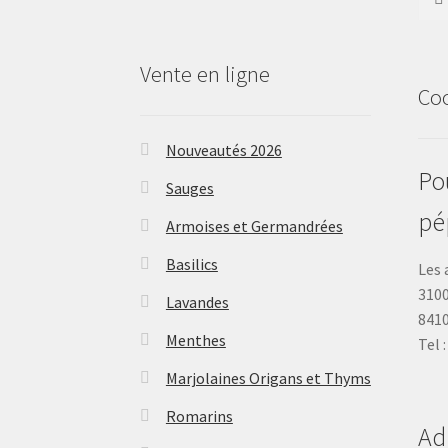
Vente en ligne
Co
Nouveautés 2026
Pou
Sauges
pé
Armoises et Germandrées
Basilics
Les 
3100
Lavandes
841
Menthes
Tel 
Marjolaines Origans et Thyms
Romarins
Ad