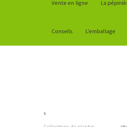
Vente en ligne
La pépiniè
Conseils
L’emballage
S
Collections de plantes
Aff