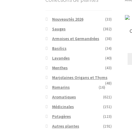
Nouveautés 2026
(33)
Sauges
(382)
C
Armoises et Germandrées
(38)
Basilics
(34)
Lavandes
(40)
Menthes
(43)
Marjolaines Origans et Thyms
(48)
Romarins
(16)
Aromatiques
(621)
Médicinales
(151)
Potagères
(123)
Autres plantes
(191)