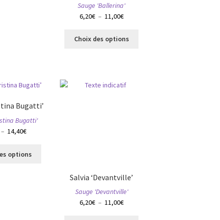
Sauge 'Ballerina'
variations.
Plage
6,20
€
–
11,00
€
Les
de
options
Ce
prix :
peuvent
Choix des options
produit
6,20€
être
a
à
choisies
plusieurs
11,00€
sur
variations.
la
Les
page
options
du
stina Bugatti’
peuvent
produit
stina Bugatti'
être
Plage
–
14,40
€
choisies
de
sur
Ce
prix :
la
es options
produit
7,90€
page
a
à
du
Salvia ‘Devantville’
plusieurs
14,40€
produit
Sauge 'Devantville'
variations.
Plage
6,20
€
–
11,00
€
Les
de
options