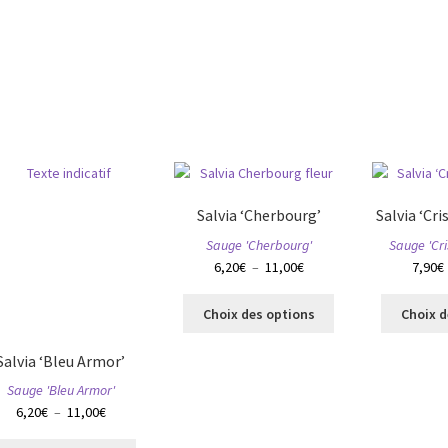
variations.
plusieurs
11,00€
Les
variations.
options
Les
peuvent
options
être
peuvent
choisies
être
sur
choisies
la
sur
page
la
du
page
Salvia ‘Cherbourg’
Salvia ‘Cri
produit
du
Sauge 'Cherbourg'
Sauge 'Cri
produit
Plage
6,20
€
–
11,00
€
7,90
€
de
Ce
prix :
Choix des options
Choix d
produit
6,20€
a
à
Salvia ‘Bleu Armor’
plusieurs
11,00€
Sauge 'Bleu Armor'
variations.
Plage
6,20
€
–
11,00
€
Les
de
options