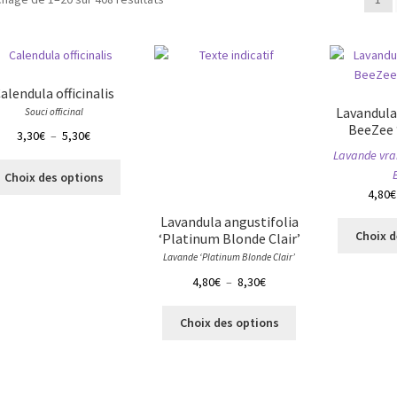
alendula officinalis
Lavandula
Souci officinal
BeeZee 
Plage
3,30
€
–
5,30
€
de
Lavande vra
Ce
prix :
Choix des options
produit
3,30€
4,80
€
a
à
Lavandula angustifolia
plusieurs
5,30€
Choix d
‘Platinum Blonde Clair’
variations.
Lavande ‘Platinum Blonde Clair’
Les
Plage
4,80
€
–
8,30
€
options
de
peuvent
Ce
prix :
Choix des options
être
produit
4,80€
choisies
a
à
sur
plusieurs
8,30€
la
variations.