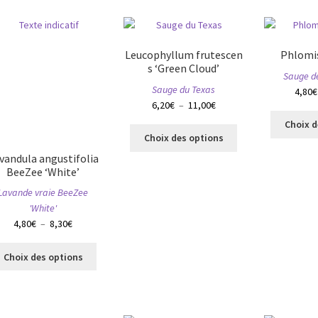
page
Les
du
options
produit
peuvent
Leucophyllum frutescen
Phlomis
être
s ‘Green Cloud’
choisies
Sauge d
Sauge du Texas
sur
4,80
€
Plage
6,20
€
–
11,00
€
la
de
page
Choix d
Ce
prix :
du
Choix des options
produit
6,20€
produit
vandula angustifolia
a
à
BeeZee ‘White’
plusieurs
11,00€
Lavande vraie BeeZee
variations.
'White'
Les
Plage
4,80
€
–
8,30
€
options
de
peuvent
Ce
prix :
être
Choix des options
produit
4,80€
choisies
a
à
sur
plusieurs
8,30€
la
variations.