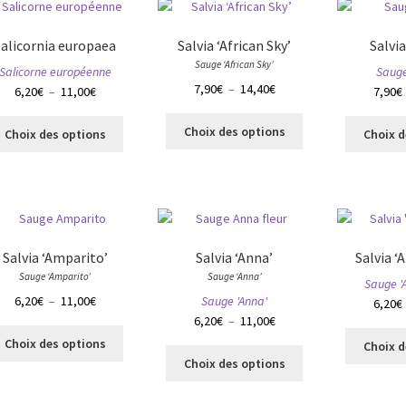
page
Les
du
options
produit
Salicornia europaea
Salvia ‘African Sky’
Salvi
peuvent
Sauge ‘African Sky’
Salicorne européenne
Sauge
être
Plage
7,90
€
–
14,40
€
Plage
6,20
€
–
11,00
€
7,90
€
choisies
de
de
sur
Ce
Ce
prix :
prix :
Choix des options
la
Choix des options
Choix d
produit
produit
7,90€
6,20€
page
a
a
à
à
du
plusieurs
plusieurs
14,40€
11,00€
produit
variations.
variations.
Les
Les
options
options
Salvia ‘Amparito’
Salvia ‘Anna’
Salvia ‘
peuvent
peuvent
Sauge ‘Amparito’
Sauge ‘Anna’
être
Sauge '
être
Plage
6,20
€
–
11,00
€
Sauge 'Anna'
choisies
6,20
€
choisies
de
Plage
6,20
€
–
11,00
€
sur
sur
Ce
prix :
de
la
Choix des options
la
Choix d
produit
Ce
6,20€
prix :
page
Choix des options
page
a
produit
à
6,20€
du
du
plusieurs
a
11,00€
à
produit
produit