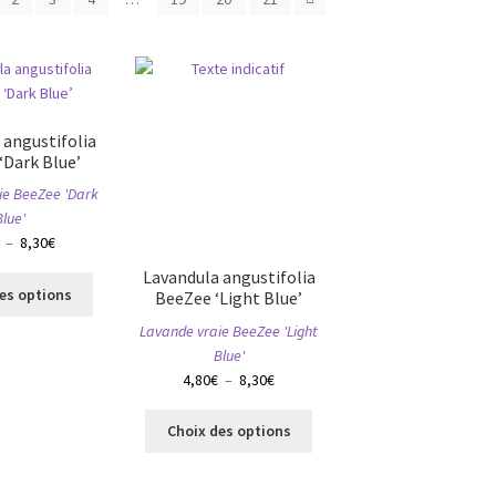
 angustifolia
‘Dark Blue’
ie BeeZee 'Dark
Blue'
Plage
–
8,30
€
de
Lavandula angustifolia
Ce
prix :
es options
BeeZee ‘Light Blue’
produit
4,80€
Lavande vraie BeeZee 'Light
a
à
Blue'
plusieurs
8,30€
Plage
4,80
€
–
8,30
€
variations.
de
Les
Ce
prix :
options
Choix des options
produit
4,80€
peuvent
a
à
être
plusieurs