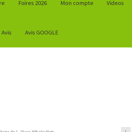
re
Foires 2026
Mon compte
Videos
Avis
Avis GOOGLE
ichage de 1–20 sur 408 résultats
1