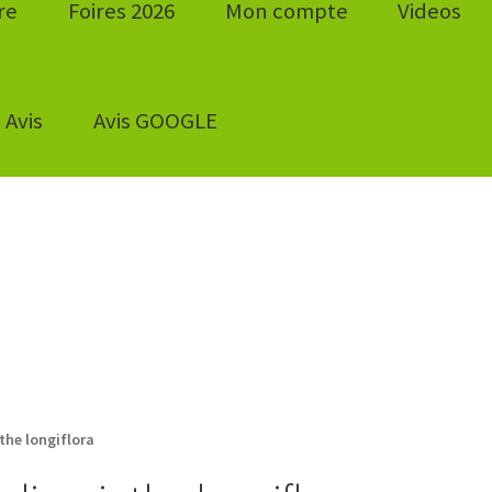
re
Foires 2026
Mon compte
Videos
Avis
Avis GOOGLE
the longiflora