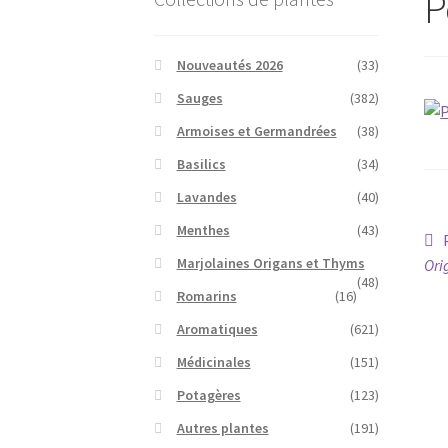
P
Nouveautés 2026
(33)
Sauges
(382)
Armoises et Germandrées
(38)
Basilics
(34)
Lavandes
(40)
Menthes
(43)
N
Marjolaines Origans et Thyms
Ori
d
(48)
Romarins
(16)
l’
Aromatiques
(621)
Médicinales
(151)
Potagères
(123)
Autres plantes
(191)