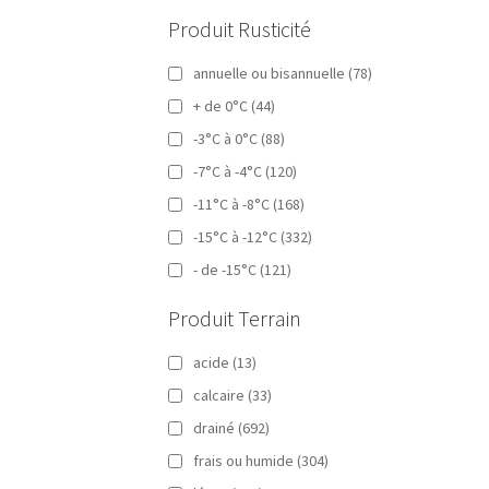
Produit Rusticité
annuelle ou bisannuelle
(78)
+ de 0°C
(44)
-3°C à 0°C
(88)
-7°C à -4°C
(120)
-11°C à -8°C
(168)
-15°C à -12°C
(332)
- de -15°C
(121)
Produit Terrain
acide
(13)
calcaire
(33)
drainé
(692)
frais ou humide
(304)