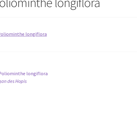
oliominthe longiflora
avigation
Article
Poliominthe longiflora
précédent :
gan des Hopis
e
article