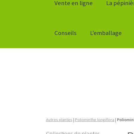
Vente en ligne
La pépiniè
Conseils
L’emballage
Autres plantes
|
Poliominthe longiflora
|
Poliomin
Collections de plantes