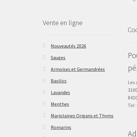
Vente en ligne
Co
Nouveautés 2026
Pou
Sauges
pé
Armoises et Germandrées
Basilics
Les 
3100
Lavandes
841
Menthes
Tel 
Marjolaines Origans et Thyms
Romarins
Ad