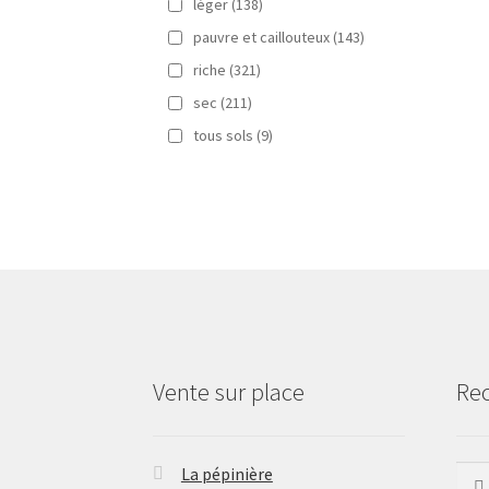
léger
(138)
pauvre et caillouteux
(143)
riche
(321)
sec
(211)
tous sols
(9)
Vente sur place
Re
La pépinière
Rech