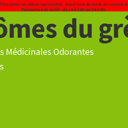
d'été jusqu'au début septembre : ouverture du lundi au samedi de
Fermeture en août : du 14 à 12H au 24 à 8H.
ômes du gr
s Médicinales Odorantes