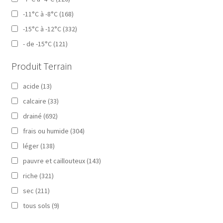
-11°C à -8°C
(168)
-15°C à -12°C
(332)
- de -15°C
(121)
Produit Terrain
acide
(13)
calcaire
(33)
drainé
(692)
frais ou humide
(304)
léger
(138)
pauvre et caillouteux
(143)
riche
(321)
sec
(211)
tous sols
(9)