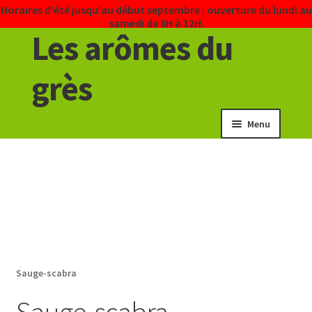
Horaires d'été jusqu'au début septembre : ouverture du lundi au
samedi de 8H à 12H.
Les arômes du
Aller
Aller
Fermeture en août : du 14 à 12H au 24 à 8H.
à
au
la
contenu
grès
navigation
Menu
Vente en ligne
La pépinière
Foires 2026
Mon compte
Sauge-scabra
Sauge-scabra
Videos