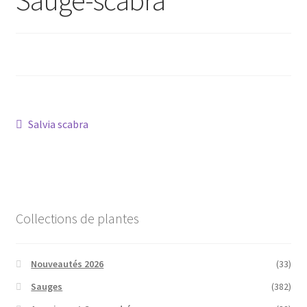
Conseils
L’emballage
Avis
Navigation
Article
Salvia scabra
Avis GOOGLE
précédent :
de
l’article
Collections de plantes
Nouveautés 2026
(33)
Sauges
(382)