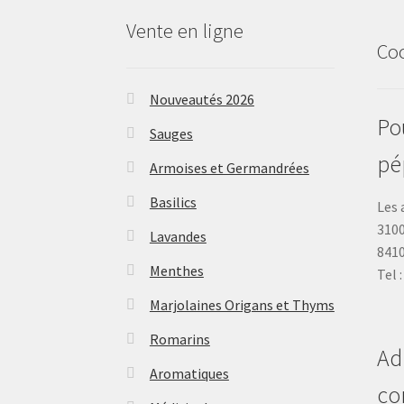
Vente en ligne
Co
Nouveautés 2026
Pou
Sauges
pé
Armoises et Germandrées
Basilics
Les 
3100
Lavandes
841
Menthes
Tel 
Marjolaines Origans et Thyms
Romarins
Ad
Aromatiques
co