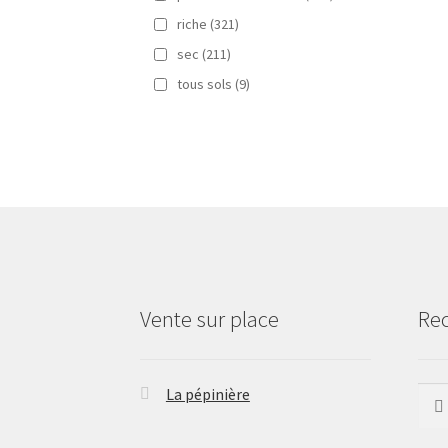
riche
(321)
sec
(211)
tous sols
(9)
Vente sur place
Re
La pépinière
Rech