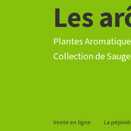
Les ar
Aller
Aller
à
au
la
contenu
navigation
Plantes Aromatique
Vente en ligne
La pépiniè