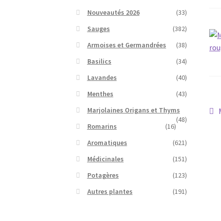
Nouveautés 2026
(33)
Sauges
(382)
Armoises et Germandrées
(38)
Basilics
(34)
Lavandes
(40)
Menthes
(43)
N
Marjolaines Origans et Thyms
(48)
Romarins
(16)
d
Aromatiques
(621)
l’
Médicinales
(151)
Potagères
(123)
Autres plantes
(191)