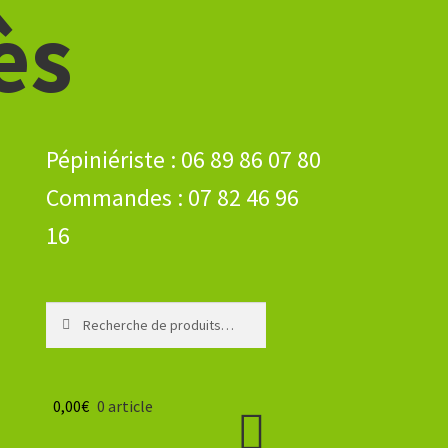
ès
Recherche
Recherche
pour :
0,00
€
0 article