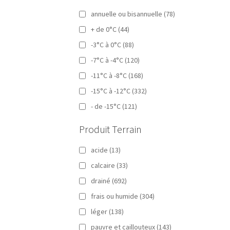
annuelle ou bisannuelle
(78)
+ de 0°C
(44)
-3°C à 0°C
(88)
-7°C à -4°C
(120)
-11°C à -8°C
(168)
-15°C à -12°C
(332)
- de -15°C
(121)
Produit Terrain
acide
(13)
calcaire
(33)
drainé
(692)
frais ou humide
(304)
léger
(138)
pauvre et caillouteux
(143)