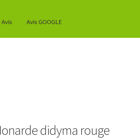
Avis
Avis GOOGLE
onarde didyma rouge