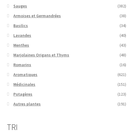
Sauges
(382)
Armoises et Germandrées
(38)
Basilics
(34)
Lavandes
(40)
Menthes
(43)
Marjolaines Origans et Thyms
(48)
Romarins
(16)
Aromatiques
(621)
Médicinales
(151)
Potagères
(123)
Autres plantes
(191)
TRI