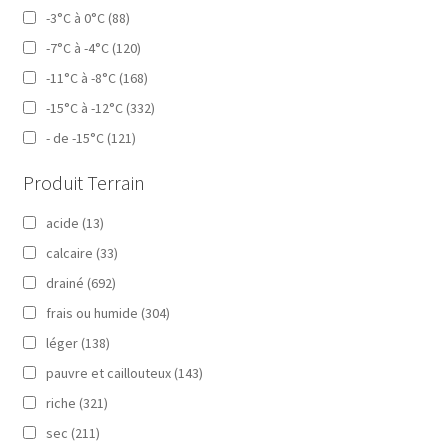
-3°C à 0°C
(88)
-7°C à -4°C
(120)
-11°C à -8°C
(168)
-15°C à -12°C
(332)
- de -15°C
(121)
Produit Terrain
acide
(13)
calcaire
(33)
drainé
(692)
frais ou humide
(304)
léger
(138)
pauvre et caillouteux
(143)
riche
(321)
sec
(211)