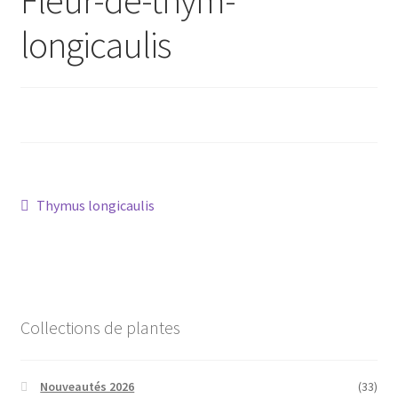
longicaulis
Conseils
L’emballage
Avis
Avis GOOGLE
Navigation
Article
Thymus longicaulis
précédent :
de
l’article
Collections de plantes
Nouveautés 2026
(33)