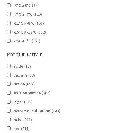
-3°C à 0°C
(88)
-7°C à -4°C
(120)
-11°C à -8°C
(168)
-15°C à -12°C
(332)
- de -15°C
(121)
Produit Terrain
acide
(13)
calcaire
(33)
drainé
(692)
frais ou humide
(304)
léger
(138)
pauvre et caillouteux
(143)
riche
(321)
sec
(211)