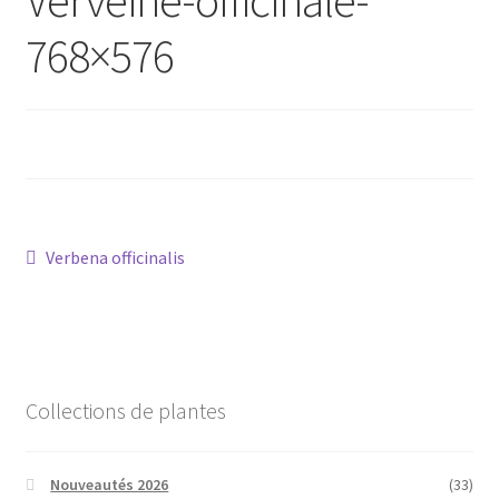
768×576
Conseils
L’emballage
Avis
Avis GOOGLE
Navigation
Article
Verbena officinalis
précédent :
de
l’article
Collections de plantes
Nouveautés 2026
(33)