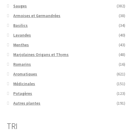
Sauges
(382)
Armoises et Germandrées
(38)
Basilics
(34)
Lavandes
(40)
Menthes
(43)
Marjolaines Origans et Thyms
(48)
Romarins
(16)
Aromatiques
(621)
Médicinales
(151)
Potagères
(123)
Autres plantes
(191)
TRI