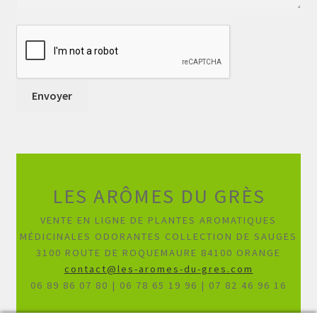
LES ARÔMES DU GRÈS
VENTE EN LIGNE DE PLANTES AROMATIQUES
MÉDICINALES ODORANTES COLLECTION DE SAUGES
3100 ROUTE DE ROQUEMAURE 84100 ORANGE
contact@les-aromes-du-gres.com
06 89 86 07 80 | 06 78 65 19 96 | 07 82 46 96 16