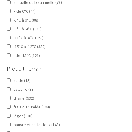
annuelle ou bisannuelle
(78)
+ de 0°C
(44)
-3°C à 0°C
(88)
-7°C à -4°C
(120)
-11°C à -8°C
(168)
-15°C à -12°C
(332)
- de -15°C
(121)
Produit Terrain
acide
(13)
calcaire
(33)
drainé
(692)
frais ou humide
(304)
léger
(138)
pauvre et caillouteux
(143)