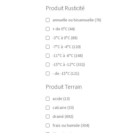
Produit Rusticité
annuelle ou bisannuelle
(78)
+ de 0°C
(44)
-3°C à 0°C
(88)
-7°C à -4°C
(120)
-11°C à -8°C
(168)
-15°C à -12°C
(332)
- de -15°C
(121)
Produit Terrain
acide
(13)
calcaire
(33)
drainé
(692)
frais ou humide
(304)