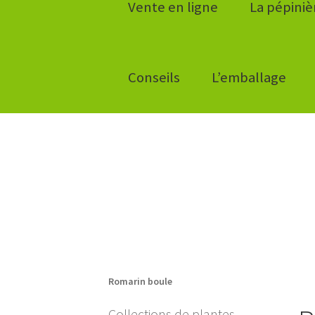
Vente en ligne
La pépiniè
Conseils
L’emballage
Romarin boule
Collections de plantes