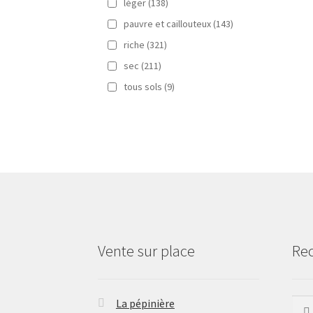
léger
(138)
pauvre et caillouteux
(143)
riche
(321)
sec
(211)
tous sols
(9)
Vente sur place
Re
La pépinière
Rech