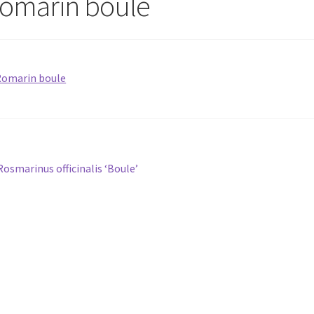
omarin boule
avigation
Article
Rosmarinus officinalis ‘Boule’
précédent :
e
article