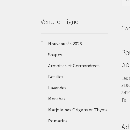
Vente en ligne
Co
Nouveautés 2026
Pou
Sauges
pé
Armoises et Germandrées
Basilics
Les 
3100
Lavandes
841
Menthes
Tel 
Marjolaines Origans et Thyms
Romarins
Ad