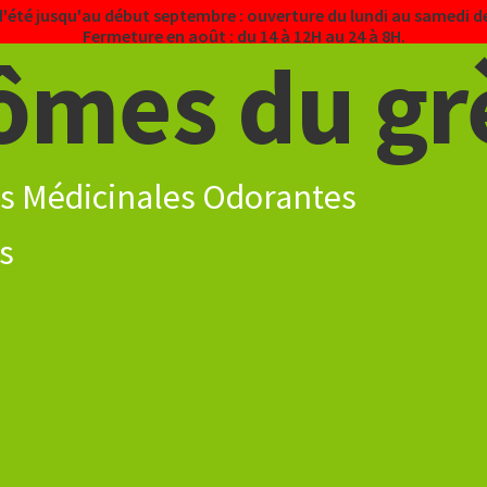
d'été jusqu'au début septembre : ouverture du lundi au samedi de
Fermeture en août : du 14 à 12H au 24 à 8H.
ômes du gr
s Médicinales Odorantes