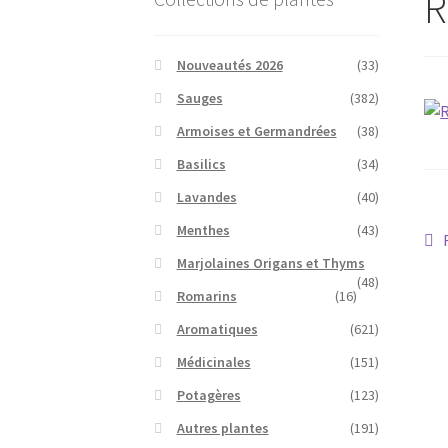
R
Nouveautés 2026
(33)
Sauges
(382)
Armoises et Germandrées
(38)
Basilics
(34)
Lavandes
(40)
Menthes
(43)
N
Marjolaines Origans et Thyms
d
(48)
Romarins
(16)
l’
Aromatiques
(621)
Médicinales
(151)
Potagères
(123)
Autres plantes
(191)